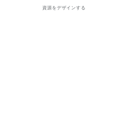
資源をデザインする
TOP
代表挨拶・ビジョン
代表者のあいさつ
理念
サスティナブル
事業内容
SDGsへの取り組み
資源循環
事例紹介
リサイクルパーツ
サーキュラエコノミー
輸出
中古車販売・買取
カーリース
新規事業
会社概要・アクセス
リクルート